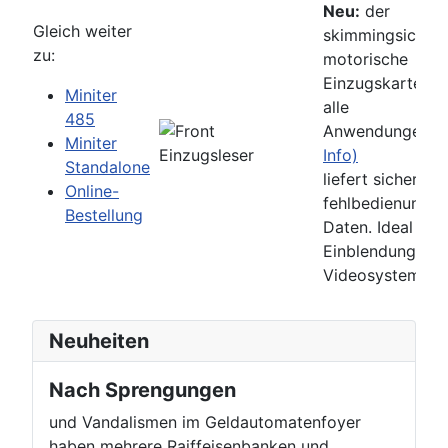
Neu:
der
Gleich weiter
skimmingsicher
zu:
motorische
Einzugskartenles
Miniter
alle
485
Anwendungen
(
Miniter
Info)
Standalone
liefert sichere,
Online-
fehlbedienungsf
Bestellung
Daten. Ideal für 
Einblendung der
Videosysteme.
Neuheiten
Nach Sprengungen
und Vandalismen im Geldautomatenfoyer
haben mehrere Raiffeisenbanken und